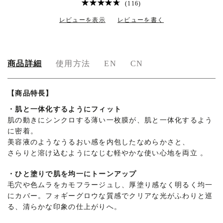
(116)
レビューを表示
レビューを書く
商品詳細
使用方法
EN
CN
商
【商品特長】
・
肌と一体化するようにフィット
品
肌の動きにシンクロする薄い一枚膜が、肌と一体化するよう
詳
に密着。
美容液のようなうるおい感を内包したなめらかさと、
細
さらりと溶け込むようになじむ軽やかな使い心地を両立 。
・
ひと塗りで肌を均一にトーンアップ
毛穴や色ムラをカモフラージュし、厚塗り感なく明るく均一
にカバー。フォギーグロウな質感でクリアな光がふわりと巡
る、清らかな印象の仕上がりへ。