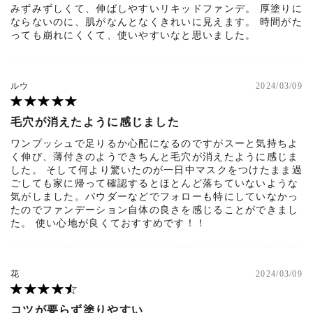
替
ージだったんだけど、 今
ージだったんだけど、 今
ック
みずみずしくて、伸ばしやすいリキッドファンデ。 厚塗りに
し、
回のこのベースはフォギー
回のこのベースはフォギー
┈
ならないのに、肌がなんとなくきれいに見えます。 時間がた
好き
っぽさもあって 使いやす
っぽさもあって 使いやす
┈┈
っても崩れにくくて、使いやすいなと思いました。
ted
いツヤ感で持ちも良くて、
いツヤ感で持ちも良くて、
ル (
al #
いい意味で期待を裏切られ
いい意味で期待を裏切られ
リテ
新作コ
るアイテムでした。 ⁡ 春夏
るアイテムでした。 ⁡ 春夏
01)
スメ
に向けて持ちがいいものを
に向けて持ちがいいものを
┈
ルウ
2024/03/09
#ブ
使いたいけど、 フルカバ
使いたいけど、 フルカバ
┈┈
 #コ
レッジすぎて重いものは苦
レッジすぎて重いものは苦
LU
手…と "ちょうどいいファ
手…と "ちょうどいいファ
ト
毛穴が消えたように感じました
ンデ"をお探しの方は ぜひ
ンデ"をお探しの方は ぜひ
ロ
ワンプッシュで足りるか心配になるのですがスーと気持ちよ
チェックしてみてください
チェックしてみてください
ァ
く伸び、薄付きのようできちんと毛穴が消えたように感じま
💕 ⁡ ⁡ ⁡ —————— LUNAS
💕 ⁡ ⁡ ⁡ —————— LUNAS
ド
した。 そして何より驚いたのが一日中マスクをつけたまま過
OL ( #lunasol / #ルナソル
OL ( #lunasol / #ルナソル
ョ
ごしても家に帰って確認するとほとんど落ちていないような
) #クラリティフロウリク
) #クラリティフロウリク
気がしました。パウダーなどでフォローも特にしていなかっ
イド / ¥6,930
イド / ¥6,930
たのでファンデーション自体の良さを感じることができまし
—————— ⁡ ⁡ ⁡ ⁡ 年間100万
—————— ⁡ ⁡ ⁡ ⁡ 年間100万
た。 使い心地が良くておすすめです！！
円美容にお金をかけて研究
円美容にお金をかけて研究
し、 誰でも真似できる垢
し、 誰でも真似できる垢
抜け情報を発信しているの
抜け情報を発信しているの
で、 ぜひ他の投稿も覗い
で、 ぜひ他の投稿も覗い
花
2024/03/09
てみてください🫶🏻 ⁡ ⁡ ⁡ 参考
てみてください🫶🏻 ⁡ ⁡ ⁡ 参考
になった方は、 イイネ❤️
になった方は、 イイネ❤️
や保存🖇をしていただける
や保存🖇をしていただける
コツが要らず塗りやすい