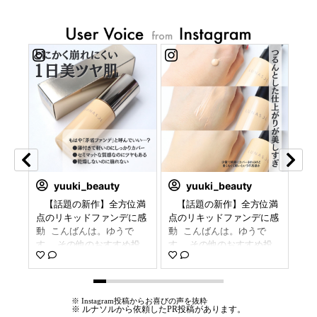
yuuki_beauty
yuuki_beauty
デは
⁡ ⁡ ⁡ 【話題の新作】全方位満
⁡ ⁡ ⁡ 【話題の新作】全方位満
【
 春
点のリキッドファンデに感
点のリキッドファンデに感
グロ
はコ
動 ⁡ こんばんは。ゆうで
動 ⁡ こんばんは。ゆうで
┈
——
す。 その他のおすすめ投
す。 その他のおすすめ投
┈┈
ティ
稿はこちら yuuki_beauty ⁡
稿はこちら yuuki_beauty ⁡
ばん
PF
3/8より発売のルナソルの
3/8より発売のルナソルの
ル
930
新作ファンデ。 予約段階
新作ファンデ。 予約段階
フ
——
で完売するほど人気だった
で完売するほど人気だった
上
※ Instagram投稿からお喜びの声を抜粋
せて
話題作です✨ ⁡ これ使って
話題作です✨ ⁡ これ使って
季節