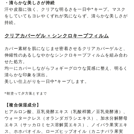
・
清らかな美しさが持続
汗や皮脂に強く、クリアな明るさを一日中
*
キープ。マスク
をしていてもヨレやくずれが気にならず、清らかな美しさが
持続。
クリアカバーゲル × シンクロキープフィルム
カバー素材を肌になじませ密着させるクリアカバーゲルと、
伸縮性のあるしなやかなシンクロキープフィルムを組み合わ
せた処方。
均一にカバーしながらフォギーグロウな質感に整え、明るく
清らかな印象を演出。
美しい仕上がりを一日中
*
キープします。
*
朝塗って夕方落とすまで
【複合保湿成分】
ヒアルロン酸、豆乳発酵エキス（乳酸桿菌／豆乳発酵液）、
ウォータークレス（オランダガラシエキス）、加水分解酵母
エキス（サッカロミセス溶解質エキス）、ノイバラ果実エキ
ス、ホホバオイル、ローズヒップオイル（カニナバラ果実