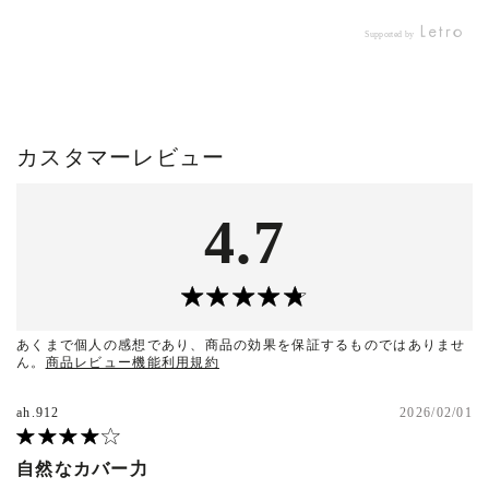
ル
みて感動する良さだっ
みて感動する良さだっ
ヤ
き
た！！ 程よいツヤに薄づ
た！！ 程よいツヤに薄づ
な
Supported by
の
きな仕上がり、 なのに毛
きな仕上がり、 なのに毛
に
した
穴レスにちゃんと隠してく
穴レスにちゃんと隠してく
ィ
感じ
れるカバー力もあって、
れるカバー力もあって、
動
はマ
そして何より本当に崩れに
そして何より本当に崩れに
て良
り。
くい！！ ⁡ 朝7時にメイクし
くい！！ ⁡ 朝7時にメイクし
高
カスタマーレビュー
な艶
て21時に帰ってきたんだけ
て21時に帰ってきたんだけ
て
 そし
ど、 朝のまま綺麗でびっ
ど、 朝のまま綺麗でびっ
み
バー
くりしちゃった！ ⁡ お仕事
くりしちゃった！ ⁡ お仕事
る
4.7
たい
だったからメイク直しもし
だったからメイク直しもし
が
ると
てなくて、 途中でトイレ
てなくて、 途中でトイレ
し
⁡ ⁡
に行くタイミングで、 お
に行くタイミングで、 お
る
りな
でこの皮脂をティッシュオ
でこの皮脂をティッシュオ
薄
り
フしたぐらい◎ ⁡ 私は口の
フしたぐらい◎ ⁡ 私は口の
い♡ 
と
下と鼻の下だけ乾燥するか
下と鼻の下だけ乾燥するか
然な
れか
ら、 そこだけは保湿力高
ら、 そこだけは保湿力高
崩れ
あくまで個人の感想であり、商品の効果を保証するものではありませ
ん。
商品レビュー機能利用規約
私は
めの下地を仕込んで、 他
めの下地を仕込んで、 他
こに
で、
はいつも通りアルビオンの
はいつも通りアルビオンの
っ
ー肌
ホワイトフィラーでいい感
ホワイトフィラーでいい感
ス
ah.912
2026/02/01
れ
じでした🌟 ⁡ ルナソルのベ
じでした🌟 ⁡ ルナソルのベ
り保
⁡ ツ
ースって薄付きでツヤツヤ
ースって薄付きでツヤツヤ
日
自然なカバー力
な方
で ナチュラル志向なイメ
で ナチュラル志向なイメ
肌