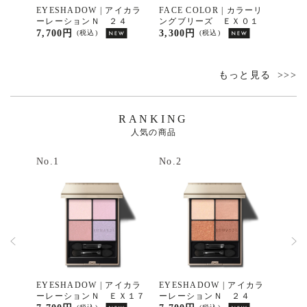
ムース
EYESHADOW | アイカラ
FACE COLOR | カラーリ
EYE
イマ
ーレーションＮ ２４
ングブリーズ ＥＸ０１
シェ
０１
7,700円
3,300円
3,96
(税込)
(税込)
もっと見る
RANKING
人気の商品
No.1
No.2
No.3
ーバーム
EYESHADOW | アイカラ
EYESHADOW | アイカラ
CLEA
ーレーションＮ ＥＸ１７
ーレーションＮ ２４
【限
ア 