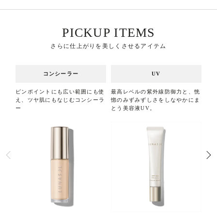
PICKUP ITEMS
さらに仕上がりを美しくさせるアイテム
コンシーラー
UV
ピンポイントにも広い範囲にも使
最高レベルの紫外線防御力と、恍
ツ
え、
ツヤ肌にもなじむコンシーラ
惚のみずみずしさをしなやかにま
テ
ー
とう美容液UV。