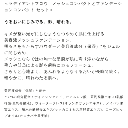
＜ラディアントフロウ メッシュコンパクトとファンデーシ
ョンコンパクト セット＞
うるおいにじみでる、影、晴れる。
キメが整い光がにじむようなつやめく肌に仕上げる
美容液メッシュファンデーション。
明るさをもたらすパウダーと美容液成分（保湿）*をジェル
に閉じ込め、
メッシュならではの均一な塗膜が肌に寄り添いながら、
毛穴や凹凸による影を瞬時にカモフラージュ。
さらりと心地よく、あふれるようなうるおいが長時間続く。
軽やかに、晴れわたる肌へ。
美容液成分（保湿）* 配合
＊
7つの成分配合：ナイアシンアミド、ヒアルロン酸、豆乳発酵エキス(乳酸
桿菌/豆乳発酵液)、ウォータークレス(オランダガラシエキス) 、ノイバラ果
実エキス、加水分解酵母エキス(サッカロミセス溶解質エキス)、ローズヒッ
プオイル(カニナバラ果実油)