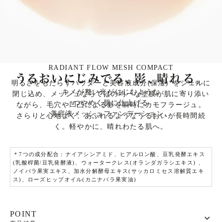
RADIANT FLOW MESH COMPACT
Introduction
明るさをもたらすパウダーと美容液成分(保湿)
*
をジェルに
キメが整い光がにじむような
閉じ込め、
メッシュならではの均一な塗膜が肌に寄り添い
つやめく肌に仕上げる
ながら、毛穴や凹凸による影を瞬時にカモフラージュ。
美容液メッシュファンデーション。
さらりと心地よく、あふれるようなうるおいが長時間続
く。
軽やかに、晴れわたる肌へ。
＊
7つの成分配合：ナイアシンアミド、ヒアルロン酸、豆乳発酵エキス
(乳酸桿菌/豆乳発酵液)、ウォータークレス(オランダガラシエキス) 、
ノイバラ果実エキス、加水分解酵母エキス(サッカロミセス溶解質エキ
ス)、ローズヒップオイル(カニナバラ果実油)
POINT