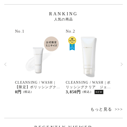
RANKING
人気の商品
No.1
No.2
No.3
ロウデ
CLEANSING / WASH |
CLEANSING / WASH | ポ
EYE
テッド
【限定】ポリッシングクリ
リッシングクリア ジェル
ーレ
ア ジェルウォッシュ ミ
ウォッシュ
0円
3,850円
7,70
(税込)
(税込)
ニサイズ（15g）
もっと見る