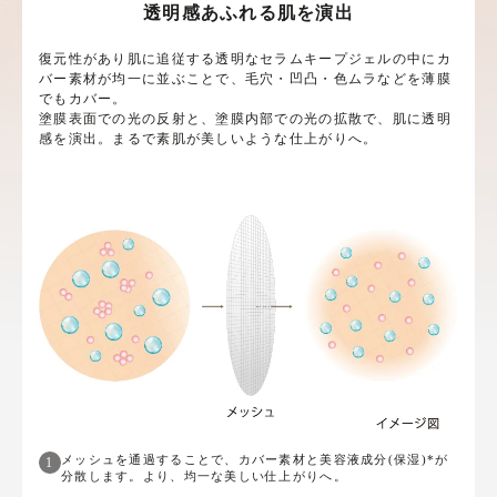
透明感あふれる肌を演出
復元性があり肌に追従する透明なセラムキープジェルの中にカ
バー素材が均一に並ぶことで、毛穴・凹凸・色ムラなどを薄膜
でもカバー。
塗膜表面での光の反射と、塗膜内部での光の拡散で、肌に透明
感を演出。まるで素肌が美しいような仕上がりへ。
メッシュを通過することで、カバー素材と美容液成分(保湿)*が
1
分散します。より、均一な美しい仕上がりへ。