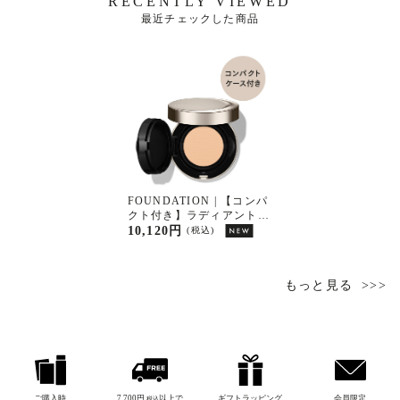
RECENTLY VIEWED
最近チェックした商品
FOUNDATION | 【コンパ
クト付き】ラディアントフ
ロウ メッシュコンパク
10,120円
(税込)
ト Ｎ１
もっと見る
ご購入時
7,700円
以上で
ギフトラッピング
会員限定
税込