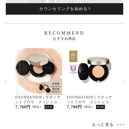
カウンセリングを始める
RECOMMEND
おすすめ商品
ア限定
FOUNDATION | ラディア
FOUNDATION | ラディア
FOUN
L スキ
ントフロウ メッシュコン
ントフロウ メッシュコン
タイ
パクト Ｎ１［レフィル］
パクト［レフィル］ Ｎ１
ント
7,700円
7,700円
15,4
(税込)
(税込)
定期便
パク
セラ
もっと見る