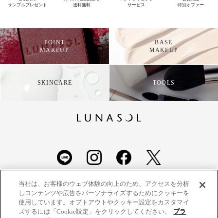
サンプルプレゼント
送料無料
サービス
特別オファー
POINT
BASE
MAKEUP
MAKEUP
SKINCARE
TOOLS
ショッピングガイド
よくあるご質問
お問い合わせ
当社は、お客様のウェブ体験の向上のため、アクセスを分析
しコンテンツや広告をパーソナライズするためにクッキーを
ご利用規約
定期便ご利用特約
利用者情報の外部通信
使用しています。オプトアウトやクッキー設定をカスタマイ
ズするには「Cookie設定」をクリックしてください。
プラ
プライバシーポリシー
特定商取引法に基づく表示