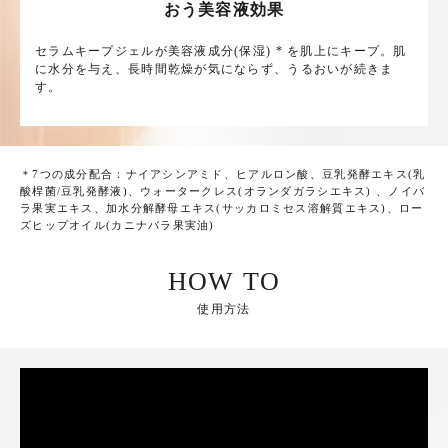
おう美容液効果
セラムキープジェルが美容液成分(保湿) * を肌上にキープ。肌
に水分を与え、長時間乾燥が気にならず、うるおいが続きま
す。
＊
7つの成分配合：ナイアシンアミド、ヒアルロン酸、豆乳発酵エキス(乳
酸桿菌/豆乳発酵液)、ウォータークレス(オランダガラシエキス) 、ノイバ
ラ果実エキス、加水分解酵母エキス(サッカロミセス溶解質エキス)、ロー
ズヒップオイル(カニナバラ果実油)
HOW TO
使用方法