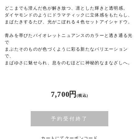
どこまでも澄んだ色が解き放つ、凛とした輝きと透明感。
ダイヤモンドのようにドラマティックに立体感をもたらし、
まばたきするたび、光がこぼれる４色セットアイシャドウ。
青みを帯びたバイオレットニュアンスのカラーと透き通る光
で
まぶたそのものが色づくように彩る新たなバリエーション
で、
まばゆさに魅せられ、息をのむほどに神秘的なまなざしへ。
7,700 円
(税込)
予約受付終了
カートにてクーポンコード