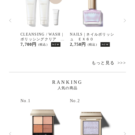
ージングカ
CLEANSING / WASH |
NAILS | ネイルポリッシ
EYESH
１１
ポリッシングクリア ジ
ュ ＥＸ６０
デイセ
ェルウォッシュ増量セッ
ッドキ
7,700円
2,750円
5,500
(税込)
(税込)
ト
もっと見る
RANKING
人気の商品
No.1
No.2
No.3