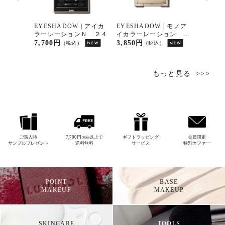
| モノア
EYESHADOW | アイカ
EYESHADOW | モノア
EYESH
ョン ０
ラーレーションＮ ２４
イカラーレーション Ｅ
ラーレ
Ｘ１８
7,700円
3,850円
7,700
(税込)
(税込)
もっと見る
ご購入時
7,700円
以上で
ギフトラッピング
会員限定
税込
サンプルプレゼント
送料無料
サービス
特別オファー
POINT
BASE
MAKEUP
MAKEUP
SKINCARE
TOOLS