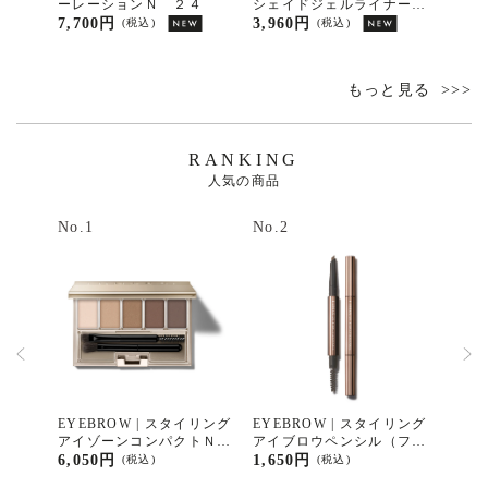
ＥＸ１
ーレーションＮ ２４
シェイドジェルライナー
ーレ
０１
7,700円
3,960円
7,70
(税込)
(税込)
もっと見る
RANKING
人気の商品
No.1
No.2
No.3
ザリーア
EYEBROW | スタイリング
EYEBROW | スタイリング
EYE
１
アイゾーンコンパクトＮ
アイブロウペンシル（フラ
イブ
０２
ット） ０１
ル】
6,050円
1,650円
2,42
(税込)
(税込)