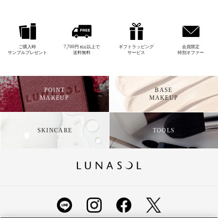
ご購入時
7,700円
以上で
ギフトラッピング
会員限定
税込
サンプルプレゼント
送料無料
サービス
特別オファー
POINT
BASE
MAKEUP
MAKEUP
SKINCARE
TOOLS