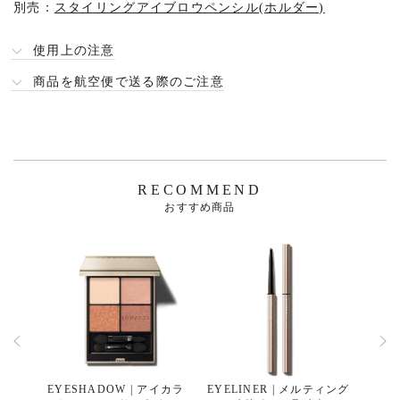
別売
：
スタイリングアイブロウペンシル(ホルダー)
使用上の注意
商品を航空便で送る際のご注意
RECOMMEND
おすすめ商品
ノアイ
EYESHADOW | アイカラ
EYELINER | メルティング
EYE