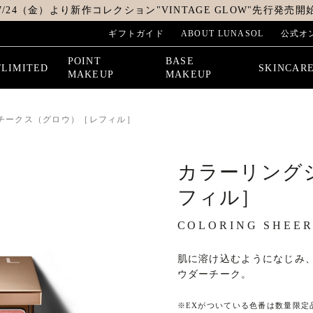
7/24（金）より新作コレクション"VINTAGE GLOW"先行発売開
ギフトガイド
ABOUT LUNASOL
公式オ
POINT
BASE
/LIMITED
SKINCAR
MAKEUP
MAKEUP
チークス（グロウ）［レフィル］
カラーリング
フィル］
COLORING SHEER
肌に溶け込むようになじみ
ウダーチーク。
※
EXがついている色番は数量限定