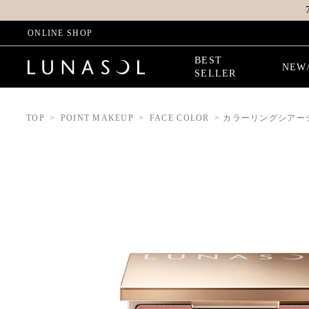
ONLINE SHOP
BEST
NEW
SELLER
TOP
POINT MAKEUP
FACE COLOR
カラーリングシアー