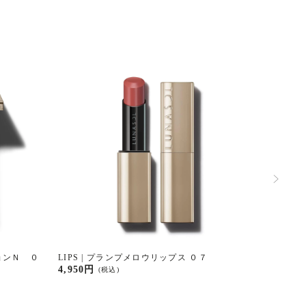
ションＮ ０
LIPS | プランプメロウリップス ０７
EYESH
4,950円
2,750円
(税込)