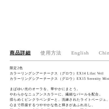
商品詳細
使用方法
English
Chi
商
限定2色
カラーリングシアーチークス（グロウ）EX14 Lilac Veil
品
カラーリングシアーチークス（グロウ）EX15 Serenity Mis
詳
まばゆい光のオーラを、華やかにまとう。
細
やわらかなニュアンスカラーに、繊細なパールを配合。
揺らめくピンクラベンダーと、洗練されたライトベージュ
心まで昂揚するつややかな色と輝きがあふれ出し、