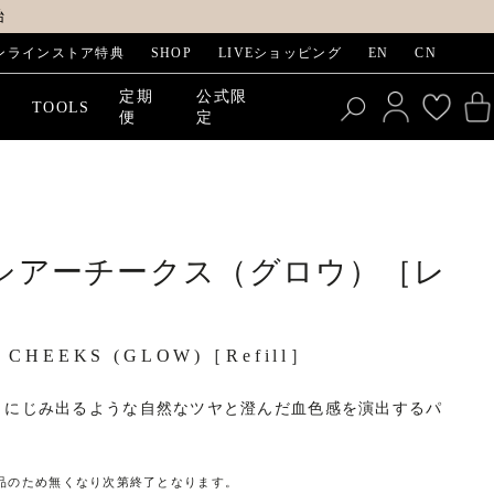
始
ンラインストア特典
SHOP
LIVEショッピング
EN
CN
定期
公式限
E
TOOLS
便
定
シアーチークス（グロウ）［レ
 CHEEKS (GLOW)［Refill］
、にじみ出るような自然なツヤと澄んだ血色感を演出するパ
品のため無くなり次第終了となります。