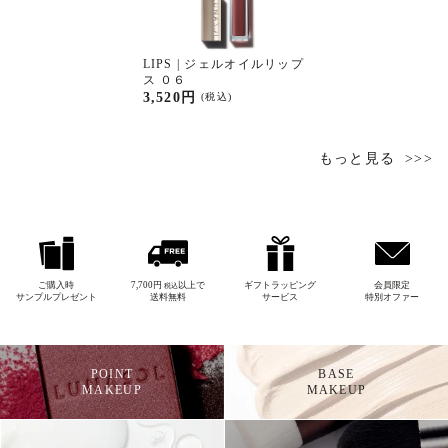
LIPS | ジェルオイルリップ
ス ０６
3,520円
(税込)
もっと見る
ご購入時
7,700円
以上で
ギフトラッピング
会員限定
税込
サンプルプレゼント
送料無料
サービス
特別オファー
POINT
BASE
MAKEUP
MAKEUP