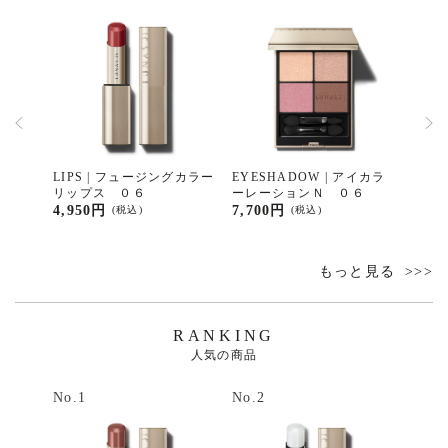
スムー
LIPS | フュージングカラー
EYESHADOW | アイカラ
EYE
０１
リップス ０６
ーレーションＮ ０６
カラ
4,950円
7,700円
3,85
(税込)
(税込)
もっと見る
RANKING
人気の商品
No.1
No.2
No.3