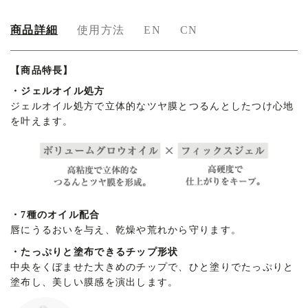
商品詳細
使用方法
EN
CN
商
【商品特長】
・
ジェルオイル処方
品
ジェルオイル処方で立体的なツヤ膜とつるんとしたつけ心地
詳
を叶えます。
細
・
7種のオイル配合
唇にうるおいを与え、乾燥や荒れから守ります。
・
たっぷりと塗布できるチップ形状
中央をくぼませた大きめのチップで、ひと塗りでたっぷりと
塗布し、美しい膜感を演出します。