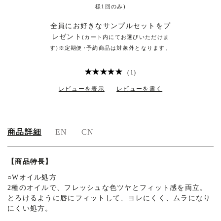
様1回のみ)
全員にお好きなサンプルセットをプ
レゼント
(カート内にてお選びいただけま
す)※定期便･予約商品は対象外となります。
(1)
レビューを表示
レビューを書く
商品詳細
EN
CN
商
【商品特長】
○
Wオイル処方
品
2種のオイルで、フレッシュな色ツヤとフィット感を両立。
詳
とろけるように唇にフィットして、ヨレにくく、ムラになり
にくい処方。
細