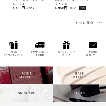
ーバーム
LIPS | メロウフィットバー
LIPS | ベアカラーバーム
LIP
ム ０１
ＥＸ０８
ＥＸ
3,850円
4,950円
4,95
(税込)
(税込)
もっと見る
ご購入時
7,700円
以上で
ギフトラッピング
会員限定
税込
サンプルプレゼント
送料無料
サービス
特別オファー
POINT
BASE
MAKEUP
MAKEUP
SKINCARE
TOOLS