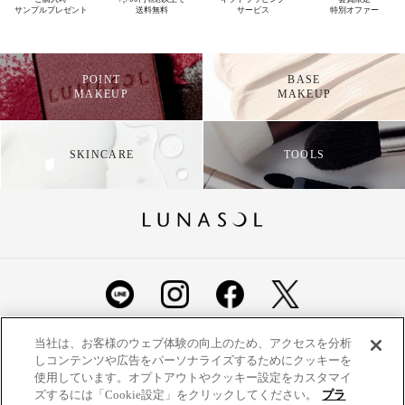
税込
サンプルプレゼント
送料無料
サービス
特別オファー
POINT
BASE
MAKEUP
MAKEUP
SKINCARE
TOOLS
ショッピングガイド
よくあるご質問
お問い合わせ
当社は、お客様のウェブ体験の向上のため、アクセスを分析
しコンテンツや広告をパーソナライズするためにクッキーを
ご利用規約
定期便ご利用特約
利用者情報の外部通信
使用しています。オプトアウトやクッキー設定をカスタマイ
ズするには「Cookie設定」をクリックしてください。
プラ
プライバシーポリシー
特定商取引法に基づく表示