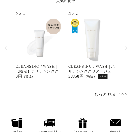
人気の商品
No.1
No.2
No.3
H | ポ
CLEANSING / WASH |
CLEANSING / WASH | ポ
CLEA
リムー
【限定】ポリッシングクリ
リッシングクリア ジェル
リッ
ア ジェルウォッシュ ミ
ウォッシュ
ウォ
0円
3,850円
7,70
(税込)
(税込)
ニサイズ（15g）
もっと見る
ご購入時
7,700円
以上で
ギフトラッピング
会員限定