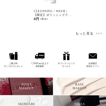
CLEANSING / WASH |
【限定】ポリッシングクリ
ア ジェルウォッシュ ミ
0円
(税込)
ニサイズ（15g）
もっと見る
ご購入時
7,700円
以上で
ギフトラッピング
会員限定
税込
サンプルプレゼント
送料無料
サービス
特別オファー
POINT
BASE
MAKEUP
MAKEUP
SKINCARE
TOOLS