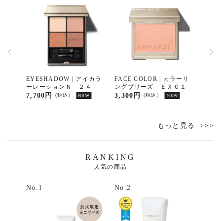
リッシ
EYESHADOW | アイカラ
FACE COLOR | カラーリ
CLEA
ーレーションＮ ２４
ングブリーズ ＥＸ０１
リッ
ウォ
7,700円
3,300円
7,70
(税込)
(税込)
もっと見る
RANKING
人気の商品
No.1
No.2
No.3