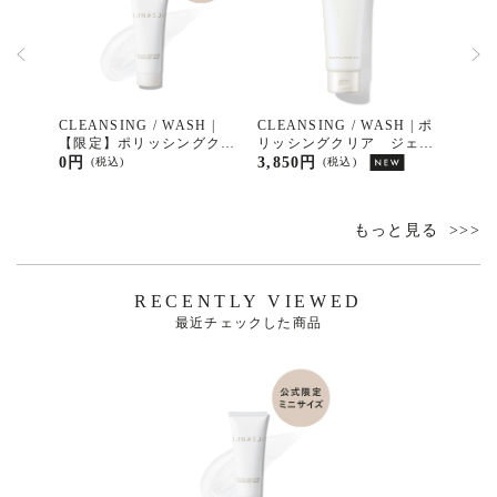
H | ポ
CLEANSING / WASH |
CLEANSING / WASH | ポ
CLEA
リムー
【限定】ポリッシングクリ
リッシングクリア ジェル
リッ
ア ジェルウォッシュ ミ
ウォッシュ
ウォ
0円
3,850円
7,70
(税込)
(税込)
ニサイズ（15g）
もっと見る
RECENTLY VIEWED
最近チェックした商品