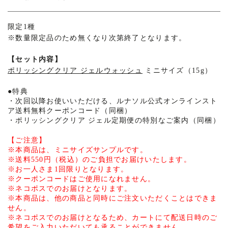
商
限定1種
※
数量限定品のため無くなり次第終了となります。
品
【セット内容】
詳
ポリッシングクリア ジェルウォッシュ
ミニサイズ（15g）
細
●
特典
・
次回以降お使いいただける、ルナソル公式オンラインスト
ア送料無料クーポンコード（同梱）
・
ポリッシングクリア ジェル定期便の特別なご案内（同梱）
【ご注意】
※
本商品は、ミニサイズサンプルです。
※
送料550円（税込）のご負担でお届けいたします。
※
お一人さま1回限りとなります。
※
クーポンコードはご使用になれません。
※
ネコポスでのお届けとなります。
※
本商品は、他の商品と同時にご注文いただくことはできま
せん。
※
ネコポスでのお届けとなるため、カートにて配送日時のご
希望をご入力いただいても承ることができません。