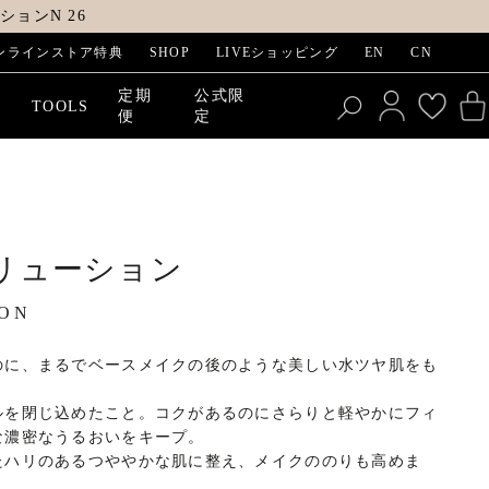
ョンN 26
ンラインストア特典
SHOP
LIVEショッピング
EN
CN
定期
公式限
E
TOOLS
便
定
リューション
ION
のに、まるでベースメイクの後のような美しい水ツヤ肌をも
ルを閉じ込めたこと。コクがあるのにさらりと軽やかにフィ
な濃密なうるおいをキープ。
たハリのあるつややかな肌に整え、メイクののりも高めま