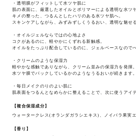
・
透明膜がフィットして水ツヤ肌に
肌の表面に、厳選したオイルとポリマーによる透明な水ツ
キメの整った、つるんとしたハリのある水ツヤ肌へ。
スキンケアしながら、みずみずしくうるおい、透明な魅せ
・
オイルジェルならではの心地よさ
コクがあるのに、軽やかにくずれる新触感。
オイルをたっぷり配合しているのに、ジェルベースなので
・
クリームのような保湿力
軽やかな感触でありながら、クリーム並みの保湿力を発揮
水ツヤ膜でパックしているかのようなうるおいが続きます
・
毎日メイクのりのよい肌に
肌表面をつるんとなめらかに整えることで、次に使うアイ
【複合保湿成分】
ウォータークレス(オランダガラシエキス)、ノイバラ果実
【香り】