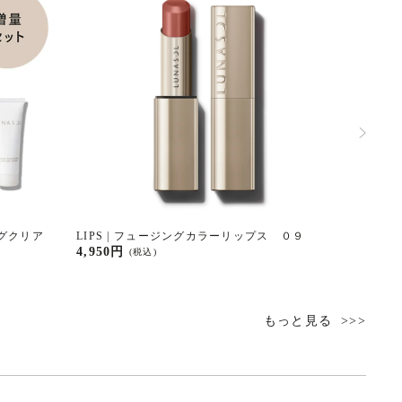
ッシングクリア
LIPS | フュージングカラーリップス ０９
FOUND
イルリクイ
4,950円
(税込)
6,050円
もっと見る