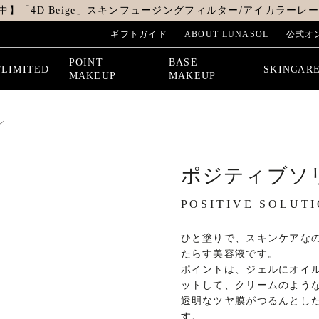
中】「4D Beige」スキンフュージングフィルター/アイカラーレーシ
ギフトガイド
ABOUT LUNASOL
公式オ
POINT
BASE
/LIMITED
SKINCAR
MAKEUP
MAKEUP
ン
ポジティブソ
POSITIVE SOLUT
ひと塗りで、スキンケアな
たらす美容液です。
ポイントは、ジェルにオイ
ットして、クリームのよう
透明なツヤ膜がつるんとし
す。