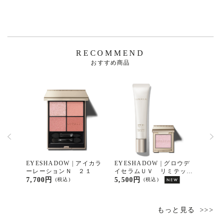
RECOMMEND
おすすめ商品
ーバーム
EYESHADOW | アイカラ
EYESHADOW | グロウデ
EYE
ーレーションＮ ２１
イセラムＵＶ リミテッド
ドベ
キット
7,700円
5,500円
3,85
(税込)
(税込)
もっと見る