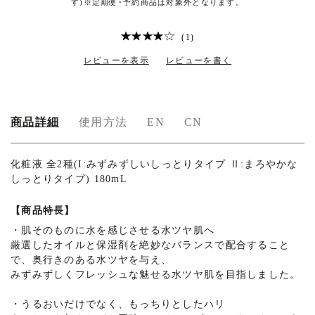
す)※定期便･予約商品は対象外となります。
(1)
レビューを表示
レビューを書く
商品詳細
使用方法
EN
CN
化粧液 全2種(I:みずみずしいしっとりタイプ Ⅱ:まろやかな
しっとりタイプ) 180mL
【商品特長】
・
肌そのものに水を感じさせる水ツヤ肌へ
厳選したオイルと保湿剤を絶妙なバランスで配合すること
で、奥行きのある水ツヤを与え、
みずみずしくフレッシュな魅せる水ツヤ肌を目指しました。
・
うるおいだけでなく、もっちりとしたハリ