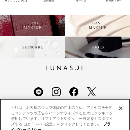
サンプルプレゼント
送料無料
サービス
特別オファー
POINT
BASE
MAKEUP
MAKEUP
SKINCARE
TOOLS
ショッピングガイド
よくあるご質問
お問い合わせ
当社は、お客様のウェブ体験の向上のため、アクセスを分析
しコンテンツや広告をパーソナライズするためにクッキーを
ご利用規約
定期便ご利用特約
利用者情報の外部通信
使用しています。オプトアウトやクッキー設定をカスタマイ
ズするには「Cookie設定」をクリックしてください。
プラ
プライバシーポリシー
特定商取引法に基づく表示
イバシーポリシー