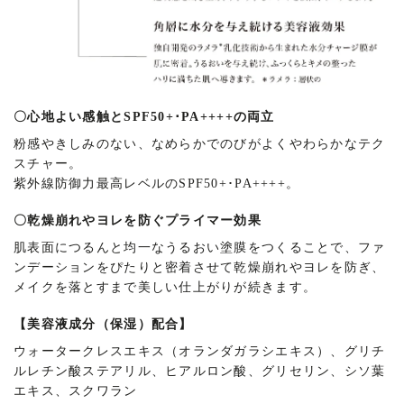
〇
心地よい感触とSPF50+･PA++++の両立
粉感やきしみのない、なめらかでのびがよくやわらかなテク
スチャー。
紫外線防御力最高レベルのSPF50+･PA++++。
〇
乾燥崩れやヨレを防ぐプライマー効果
肌表面につるんと均一なうるおい塗膜をつくることで、ファ
ンデーションをぴたりと密着させて乾燥崩れやヨレを防ぎ、
メイクを落とすまで美しい仕上がりが続きます。
【美容液成分（保湿）配合】
ウォータークレスエキス（オランダガラシエキス）、グリチ
ルレチン酸ステアリル、ヒアルロン酸、グリセリン、シソ葉
エキス、スクワラン