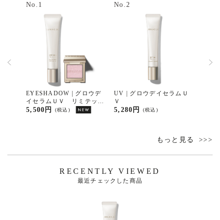
No.1
No.2
No.3
ラムＵ
EYESHADOW | グロウデ
UV | グロウデイセラムＵ
UV 
イセラムＵＶ リミテッド
Ｖ
リーム
キット
5,500円
5,280円
4,95
(税込)
(税込)
もっと見る
RECENTLY VIEWED
最近チェックした商品