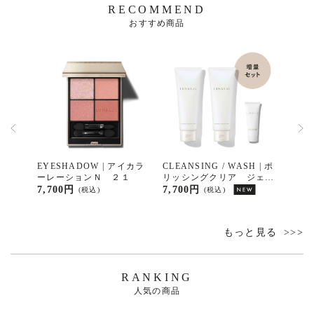
RECOMMEND
おすすめ商品
イカラ
EYESHADOW | アイカラ
CLEANSING / WASH | ポ
EYE
５
ーレーションＮ ２１
リッシングクリア ジェル
ーレ
ウォッシュ増量セット
7,700円
7,700円
7,70
(税込)
(税込)
もっと見る
RANKING
人気の商品