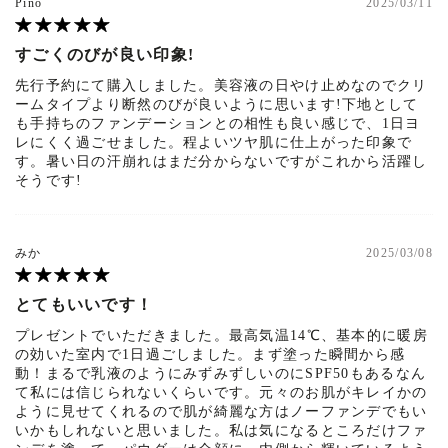
Pino
2025/03/11
すごくのびが良い印象!
先行予約にて購入しました。美容液の日やけ止めなのでクリ
ームタイプより断然のびが良いように思います!下地として
も手持ちのファンデーションとの相性も良い感じで、1日ヨ
レにくく過ごせました。程よいツヤ肌に仕上がった印象で
す。暑い日の汗崩れはまだ分からないですがこれから活躍し
そうです!
みか
2025/03/08
とてもいいです！
プレゼントでいただきました。最高気温14℃、基本的に暖房
の効いた室内で1日過ごしました。まず塗った瞬間から感
動！まるで乳液のようにみずみずしいのにSPF50もあるなん
て私には信じられないくらいです。元々のお肌がキレイかの
ように見せてくれるので肌が綺麗な方はノーファンデでもい
いかもしれないと思いました。私は気になるところだけファ