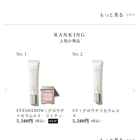
もっと見る
RANKING
人気の商品
No.1
No.2
No.3
ラムＵ
EYESHADOW | グロウデ
UV | グロウデイセラムＵ
UV 
イセラムＵＶ リミテッド
Ｖ
リーム
キット
5,500円
5,280円
4,95
(税込)
(税込)