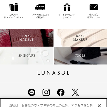
ご購入時
7,700円
以上で
ギフトラッピング
会員限定
税込
サンプルプレゼント
送料無料
サービス
特別オファー
POINT
BASE
MAKEUP
MAKEUP
SKINCARE
TOOLS
ショッピングガイド
よくあるご質問
お問い合わせ
当社は、お客様のウェブ体験の向上のため、アクセスを分析