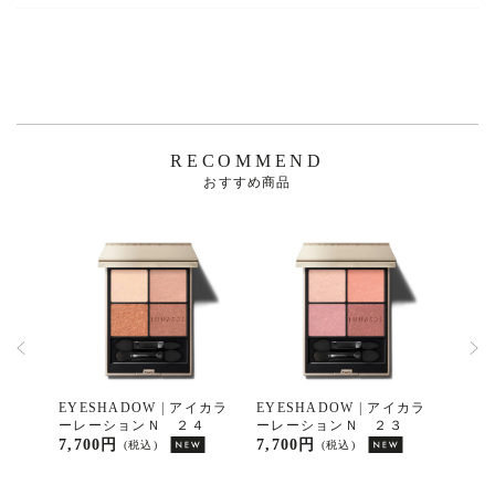
RECOMMEND
おすすめ商品
限定】
EYESHADOW | アイカラ
EYESHADOW | アイカラ
FOUN
ラーレ
ーレーションＮ ２４
ーレーションＮ ２３
タイ
８
ント
7,700円
7,700円
15,4
(税込)
(税込)
パク
セラ