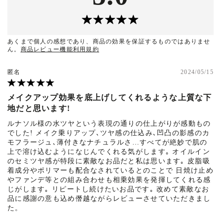
あくまで個人の感想であり、商品の効果を保証するものではありませ
ん。
商品レビュー機能利用規約
匿名
2024/05/15
メイクアップ効果を底上げしてくれるような上質な下
地だと思います!
ルナソル様の水ツヤという表現の通りの仕上がりが感動もの
でした! メイク乗りアップ､ツヤ感の仕込み､凹凸の影感のカ
モフラージュ､薄付きなナチュラルさ…すべてが絶妙で肌の
上で溶け込むようになじんでくれる気がします｡ オイルイン
のセミツヤ感が特段に素敵なお品だと私は思います｡ 皮脂吸
着成分やポリマーも配合なされているとのことで 日焼け止め
やファンデ等との組み合わせも相乗効果を発揮してくれる感
じがします｡ リピートし続けたいお品です｡ 改めて素敵なお
品に感謝の意も込め僭越ながらレビューさせていただきまし
た。