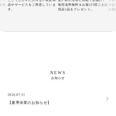
メイ
ここでしか手に入らない限定商
使い終わる頃に自動でお届け。
大切
動画
品やサービスをご用意していま
毎回送料無料＆お届け5回ごとに
や誕
す。
現品1品をプレゼント。
お届
NEWS
お知らせ
2026.07.31
【夏季休業のお知らせ】