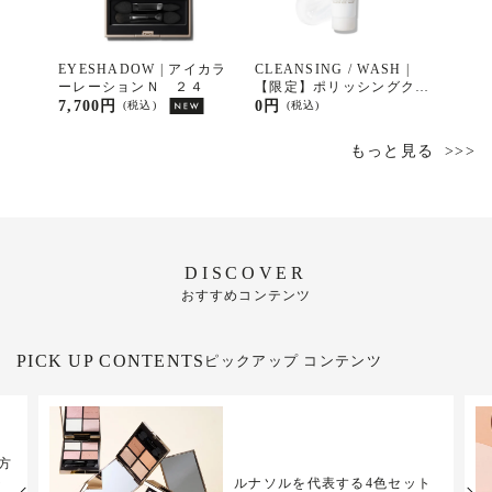
ェース
EYESHADOW | アイカラ
CLEANSING / WASH |
CLEA
ーレーションＮ ２４
【限定】ポリッシングクリ
リッ
ア ジェルウォッシュ ミ
ウォ
7,700円
0円
3,85
(税込)
(税込)
ニサイズ（15g）
もっと見る
DISCOVER
おすすめコンテンツ
PICK UP CONTENTS
ピックアップ コンテンツ
方
ジ
ルナソルを代表する4色セット