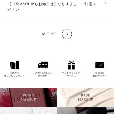
【LUNASOLからお知らせ】なりすましにご注意く
ださい
MORE
ご購入時
7,700円
以上で
ギフトラッピング
会員限定
税込
サンプルプレゼント
送料無料
サービス
特別オファー
POINT
BASE
MAKEUP
MAKEUP