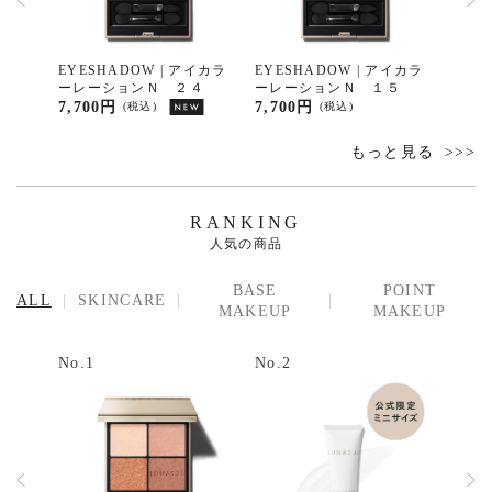
イカラ
EYESHADOW | アイカラ
EYESHADOW | アイカラ
EYE
７
ーレーションＮ ２４
ーレーションＮ １５
ーレ
7,700円
7,700円
7,70
(税込)
(税込)
もっと見る
RANKING
人気の商品
BASE
POINT
ALL
SKINCARE
MAKEUP
MAKEUP
No.1
No.2
No.3