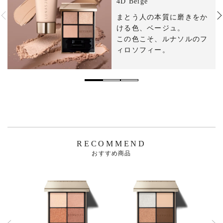
4D Beige
まとう​人の​本質に​磨きを​か
ける​色、​ベージュ。​
この​色こそ、​ルナソルの​フ
ィロソフィー。​
RECOMMEND
おすすめ商品