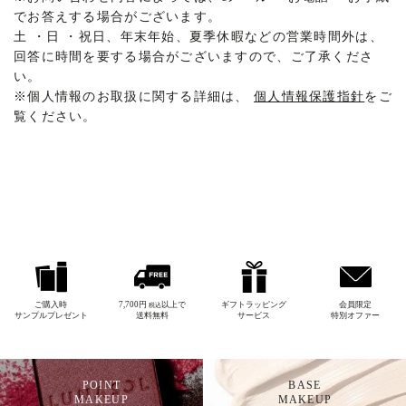
でお答えする場合がございます。
土
・
日
・
祝日、年末年始、夏季休暇などの営業時間外は、
回答に時間を要する場合がございますので、ご了承くださ
い。
※
個人情報のお取扱に関する詳細は、
個人情報保護指針
をご
覧ください。
ご購入時
7,700円
以上で
ギフトラッピング
会員限定
税込
サンプルプレゼント
送料無料
サービス
特別オファー
POINT
BASE
MAKEUP
MAKEUP