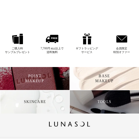
ご購入時
7,700円
以上で
ギフトラッピング
会員限定
税込
サンプルプレゼント
送料無料
サービス
特別オファー
POINT
BASE
MAKEUP
MAKEUP
SKINCARE
TOOLS