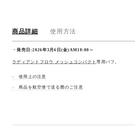
商品詳細
使用方法
商
・
発売日:2026年3月6日(金)AM10:00～
品
ラディアントフロウ メッシュコンパクト
専用パフ。
詳
使用上の注意
細
商品を航空便で送る際のご注意