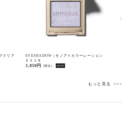
ッシングクリア
EYESHADOW | モノアイカラーレーション
EYESH
ＥＸ１８
１
3,850円
7,700円
(税込)
もっと見る