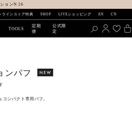
ョンN 26
ンラインストア特典
SHOP
LIVEショッピング
EN
CN
定期
公式限
E
TOOLS
便
定
ョンパフ
F
ュコンパクト専用パフ。