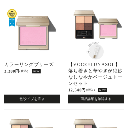
カラーリングブリーズ
【VOCE×LUNASOL】
落ち着きと華やぎが絶妙
3,300 円
(税込)
なしなやかベージュトー
ンセット
12,540 円
(税込)
色/タイプを選ぶ
商品詳細を確認する