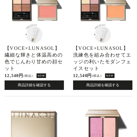
【VOCE×LUNASOL】
【VOCE×LUNASOL】
繊細な輝きと体温高めの
洗練色を組み合わせてエ
色でじんわり甘めの顔セ
ッジの利いたモダンフェ
ット
イスセット
12,540 円
12,540 円
(税込)
(税込)
商品詳細を確認する
商品詳細を確認する