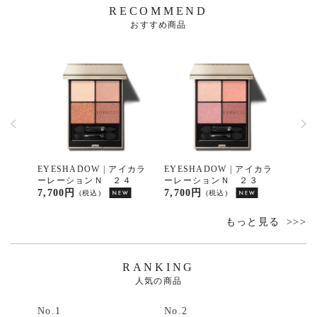
RECOMMEND
おすすめ商品
スキンフ
EYESHADOW | アイカラ
EYESHADOW | アイカラ
EYE
ー Ｎ
ーレーションＮ ２４
ーレーションＮ ２３
シェ
０１
7,700円
7,700円
3,96
(税込)
(税込)
もっと見る
RANKING
人気の商品
No.1
No.2
No.3