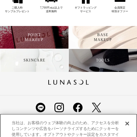
ご購入時
7,700円
以上で
ギフトラッピング
会員限定
税込
サンプルプレゼント
送料無料
サービス
特別オファー
POINT
BASE
MAKEUP
MAKEUP
SKINCARE
TOOLS
ショッピングガイド
よくあるご質問
お問い合わせ
当社は、お客様のウェブ体験の向上のため、アクセスを分析
しコンテンツや広告をパーソナライズするためにクッキーを
ご利用規約
定期便ご利用特約
利用者情報の外部通信
使用しています。オプトアウトやクッキー設定をカスタマイ