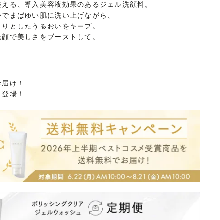
整える、導入美容液効果のあるジェル洗顔料。
かでまばゆい肌に洗い上げながら、
とりとしたうるおいをキープ。
洗顔で美しさをブーストして。
お届け！
も登場！