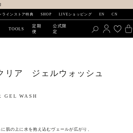
始
ンラインストア特典
SHOP
LIVEショッピング
EN
CN
定期
公式限
E
TOOLS
便
定
クリア ジェルウォッシュ
R GEL WASH
らに肌の上に水を抱え込むヴェールが広がり、