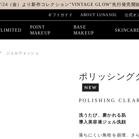
7/24（金）より新作コレクション"VINTAGE GLOW"先行発売開
ギフトガイド
ABOUT LUNASOL
公式オ
POINT
BASE
/LIMITED
SKINCAR
MAKEUP
MAKEUP
ア ジェルウォッシュ
ポリッシング
POLISHING CLEA
洗うたび、磨かれる肌
導入美容液ジェル洗顔
落ちにくい角栓を崩壊、さ