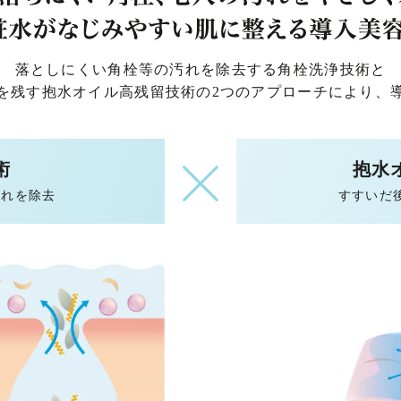
落としにくい角栓等の汚れを除去する角栓洗浄技術と
を残す抱水オイル高残留技術の2つのアプローチにより、
術
抱水
汚れを除去
すすいだ