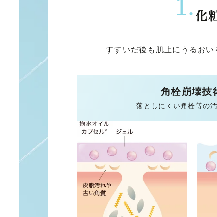
1.
すすいだ後も肌上にうるおい
角栓崩壊技
落としにくい角栓等の