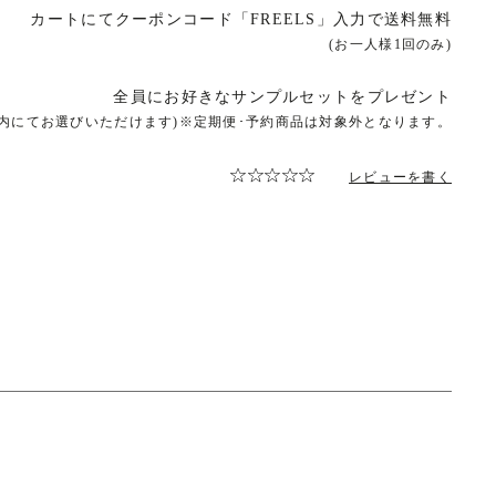
カートにてクーポンコード「FREELS」入力で送料無料
(お一人様1回のみ)
全員にお好きなサンプルセットをプレゼント
ト内にてお選びいただけます)※定期便･予約商品は対象外となります。
レビューを書く