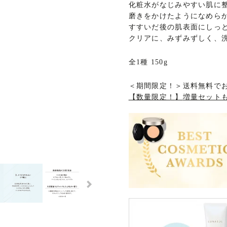
化粧水がなじみやすい肌に
磨きをかけたようになめら
すすいだ後の肌表面にしっ
クリアに、みずみずしく、
全1種 150g
＜
期間限定！
＞
送料無料で
【
数量限定！
】
増量セット