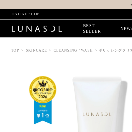
ONLINE SHOP
BEST
NEW
SELLER
TOP
SKINCARE
CLEANSING / WASH
ポリッシングクリ