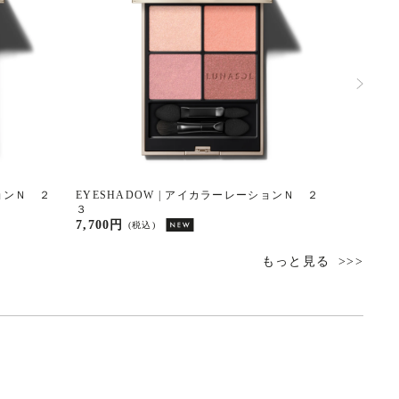
ションＮ ２
EYESHADOW | アイカラーレーションＮ ２
EYESH
３
3,850円
7,700円
(税込)
もっと見る