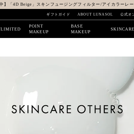
中】「4D Beige」スキンフュージングフィルター/アイカラーレーシ
ギフトガイド
ABOUT LUNASOL
公式オ
POINT
BASE
/LIMITED
SKINCAR
MAKEUP
MAKEUP