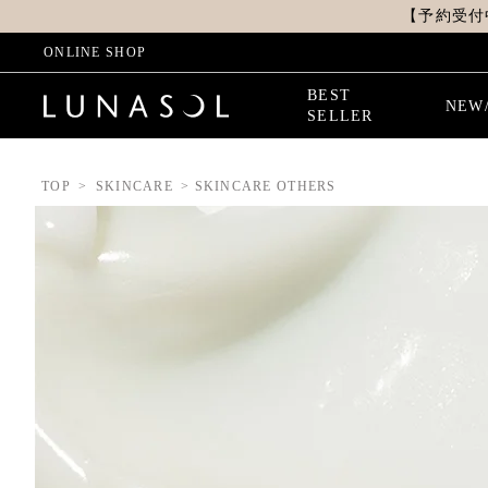
【予約受付
ONLINE SHOP
BEST
NEW
SELLER
TOP
SKINCARE
SKINCARE OTHERS