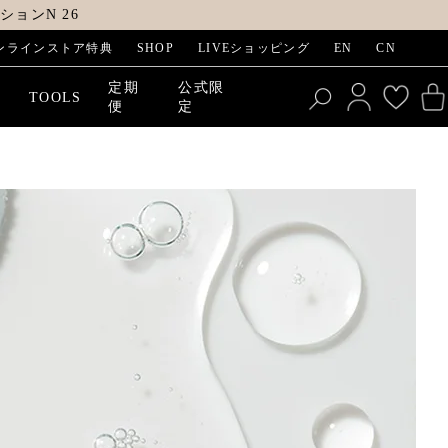
ョンN 26
ンラインストア特典
SHOP
LIVEショッピング
EN
CN
定期
公式限
E
TOOLS
便
定