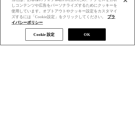
POINT
BASE
しコンテンツや広告をパーソナライズするためにクッキーを
MAKEUP
MAKEUP
使用しています。オプトアウトやクッキー設定をカスタマイ
ズするには「Cookie設定」をクリックしてください。
プラ
イバシーポリシー
SKINCARE
TOOLS
Cookie 設定
OK
ショッピングガイド
よくあるご質問
お問い合わせ
ご利用規約
定期便ご利用特約
利用者情報の外部通信
プライバシーポリシー
特定商取引法に基づく表示
サイトマップ
©LUNASOL OFFICIAL ONLINE SHOP All Rights Reserved.