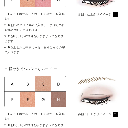
1. Fをアイホールに入れ、下まぶたにも入れ
参照：仕上がりイメージ
1
ます。
2. Gを目のキワに太めに入れ、下まぶたの目
尻側3分の1にも入れます。
3. CをFと肌との境目をぼかすようになじま
せます。
4. Bを上まぶた中央に入れ、目頭にもくの字
に入れます。
ー 軽やかでヘルシーなムード ー
1. Fをアイホールに入れ、下まぶたにも入れ
参照：仕上がりイメージ
2
ます。
2. CをFと肌との境目をぼかすようになじま