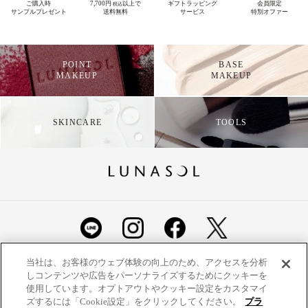
ご購入時
7,700円
以上で
ギフトラッピング
会員限定
税込
サンプルプレゼント
送料無料
サービス
特別オファー
POINT
BASE
MAKEUP
MAKEUP
SKINCARE
TOOLS
ショッピングガイド
よくあるご質問
お問い合わせ
当社は、お客様のウェブ体験の向上のため、アクセスを分析
しコンテンツや広告をパーソナライズするためにクッキーを
ご利用規約
定期便ご利用特約
利用者情報の外部通信
使用しています。オプトアウトやクッキー設定をカスタマイ
ズするには「Cookie設定」をクリックしてください。
プラ
プライバシーポリシー
特定商取引法に基づく表示