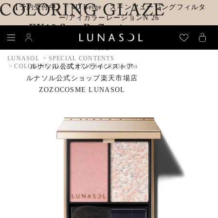
【予約受付中】「4D Beige」スキンフュージングフィルタ
ー/アイカラーレーションN 26
2025.9.26 発売
LUNASOL
SPECIAL CONTENTS
ルナソル公式オンラインストア
COLORING GLAZE EX10 Star Reflection
ルナソル公式ショップ楽天市場店
ZOZOCOSME LUNASOL