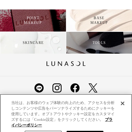
POINT
BASE
MAKEUP
MAKEUP
SKINCARE
TOOLS
ショッピングガイド
よくあるご質問
お問い合わせ
当社は、お客様のウェブ体験の向上のため、アクセスを分析
しコンテンツや広告をパーソナライズするためにクッキーを
ご利用規約
定期便ご利用特約
利用者情報の外部通信
使用しています。オプトアウトやクッキー設定をカスタマイ
ズするには「Cookie設定」をクリックしてください。
プラ
プライバシーポリシー
特定商取引法に基づく表示
イバシーポリシー
サイトマップ