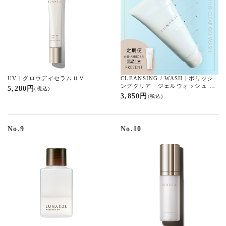
UV | グロウデイセラムＵＶ
CLEANSING / WASH | ポリッシ
ングクリア ジェルウォッシュ 定
5,280 円
(税込)
期便
3,850 円
(税込)
No.9
No.10