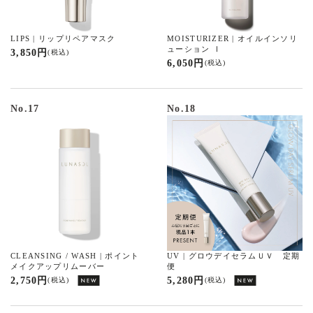
LIPS | リップリペアマスク
MOISTURIZER | オイルインソリ
ューション Ⅰ
3,850 円
(税込)
6,050 円
(税込)
No.17
No.18
CLEANSING / WASH | ポイント
UV | グロウデイセラムＵＶ 定期
メイクアップリムーバー
便
2,750 円
5,280 円
(税込)
(税込)