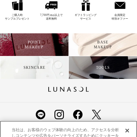
ご購入時
7,700円
以上で
ギフトラッピング
会員限定
税込
サンプルプレゼント
送料無料
サービス
特別オファー
POINT
BASE
MAKEUP
MAKEUP
SKINCARE
TOOLS
ショッピングガイド
よくあるご質問
お問い合わせ
当社は、お客様のウェブ体験の向上のため、アクセスを分析
しコンテンツや広告をパーソナライズするためにクッキーを