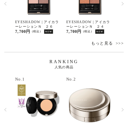
ノアイ
EYESHADOW | アイカラ
EYESHADOW | アイカラ
OPT
ＥＸ１
ーレーションＮ ２６
ーレーションＮ ２４
ティ
7,700円
7,700円
4,95
(税込)
(税込)
もっと見る
RANKING
人気の商品
No.1
No.2
No.3