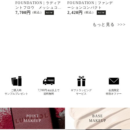
スキンフ
FOUNDATION | ラディア
FOUNDATION | ファンデ
FOU
ー Ｎ
ントフロウ メッシュコン
ーションコンパクト
ント
パクト［レフィル］ Ｎ１
パク
7,700円
2,420円
7,70
(税込)
(税込)
もっと見る
ご購入時
7,700円
以上で
ギフトラッピング
会員限定
税込
サンプルプレゼント
送料無料
サービス
特別オファー
POINT
BASE
MAKEUP
MAKEUP