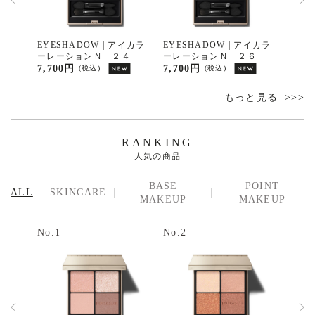
イカラ
EYESHADOW | アイカラ
EYESHADOW | アイカラ
EYE
７
ーレーションＮ ２４
ーレーションＮ ２６
ーレ
7,700円
7,700円
7,70
(税込)
(税込)
もっと見る
RANKING
人気の商品
BASE
POINT
ALL
SKINCARE
MAKEUP
MAKEUP
No.1
No.2
No.3