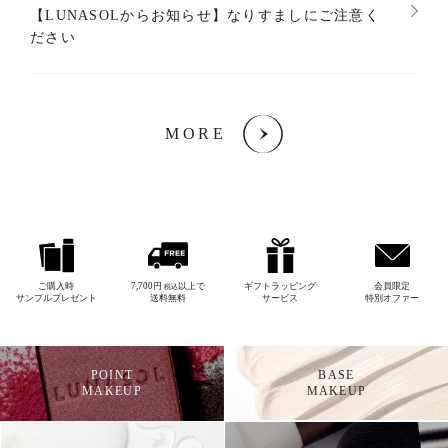
【LUNASOLからお知らせ】なりすましにご注意く
ださい
MORE
ご購入時
7,700円
以上で
ギフトラッピング
会員限定
税込
サンプルプレゼント
送料無料
サービス
特別オファー
POINT
BASE
MAKEUP
MAKEUP