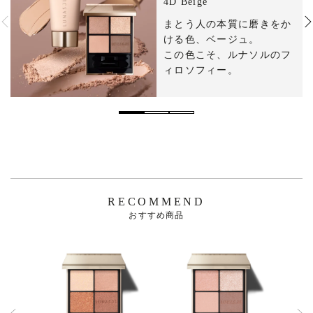
4D Beige
まとう​人の​本質に​磨きを​か
ける​色、​ベージュ。​
この​色こそ、​ルナソルの​フ
ィロソフィー。​
RECOMMEND
おすすめ商品