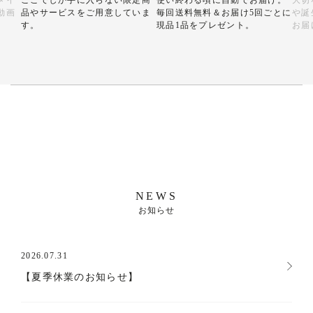
メイ
ここでしか手に入らない限定商
使い終わる頃に自動でお届け。
大切
動画
品やサービスをご用意していま
毎回送料無料＆お届け5回ごとに
や誕
す。
現品1品をプレゼント。
お届
NEWS
お知らせ
2026.07.31
【夏季休業のお知らせ】