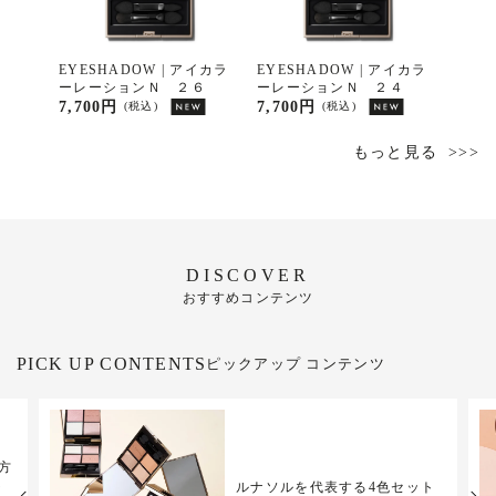
ェース
EYESHADOW | アイカラ
EYESHADOW | アイカラ
CLEA
ーレーションＮ ２６
ーレーションＮ ２４
【限
ア 
7,700円
7,700円
0円
(税込)
(税込)
(
ニサイ
もっと見る
DISCOVER
おすすめコンテンツ
PICK UP CONTENTS
ピックアップ コンテンツ
方
ジ
ルナソルを代表する4色セット