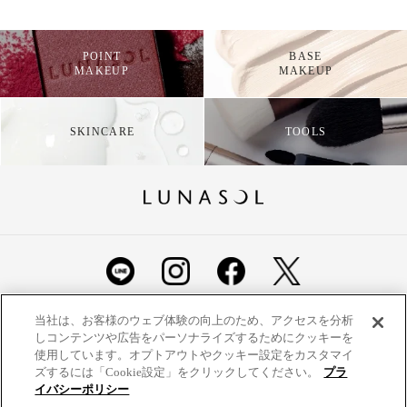
POINT
BASE
MAKEUP
MAKEUP
SKINCARE
TOOLS
ショッピングガイド
よくあるご質問
お問い合わせ
当社は、お客様のウェブ体験の向上のため、アクセスを分析
しコンテンツや広告をパーソナライズするためにクッキーを
ご利用規約
定期便ご利用特約
利用者情報の外部通信
使用しています。オプトアウトやクッキー設定をカスタマイ
ズするには「Cookie設定」をクリックしてください。
プラ
プライバシーポリシー
特定商取引法に基づく表示
イバシーポリシー
数量:
3,300円(税込)
サイトマップ