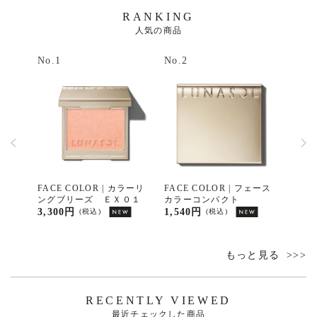
RANKING
人気の商品
No.1
No.2
No.3
ラーリ
FACE COLOR | カラーリ
FACE COLOR | フェース
FACE
ングブリーズ ＥＸ０１
カラーコンパクト
ンパ
3,300円
1,540円
1,10
(税込)
(税込)
もっと見る
RECENTLY VIEWED
最近チェックした商品