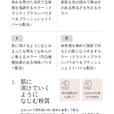
赤みを帯びた光沢で立体
多彩な光が揺れて奥ゆき
感を強調するカラー（ク
のある明るさを与えるカ
ラリティブラウンパウダ
ラー
ー＆ブラッシュシェイド
パール配合）
C
D
肌に溶けるようになじみ
血色感を秘めた陰影で目
まぶたを明るくなめらか
もとの影になりすますカ
に整えるカラー（凹凸補
ラー（クラリティブラウ
整効果のある球状パウダ
ンパウダー＆ブラッシュ
ー配合）
シェイドパール配合）
1.
肌に
溶けていく
ように
粉の気配を打
なめらかな面
ち消して
のつやめき
なじむ粉質
なめらかで透明感の高い素材を厳選して配合。