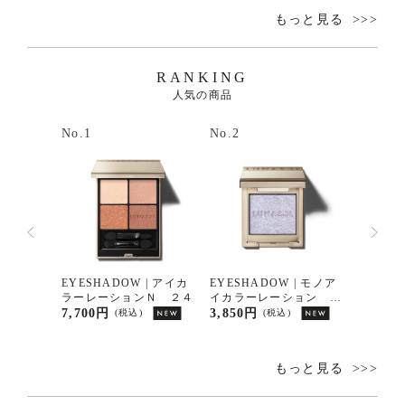
もっと見る
RANKING
人気の商品
No.1
No.2
No.3
| モノア
EYESHADOW | アイカ
EYESHADOW | モノア
EYESH
ョン ０
ラーレーションＮ ２４
イカラーレーション Ｅ
ラーレ
Ｘ１８
7,700円
3,850円
7,700
(税込)
(税込)
もっと見る