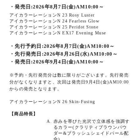
商
・
発売日:2026年8月7日(金)AM10:00～
アイカラーレーションN 23 Rosy Luster
品
アイカラーレーションN 24 Fearless Glow
アイカラーレーションN 25 Peridot Stone
詳
アイカラーレーションN EX17 Evening Muse
細
商
・
先行予約日:2026年8月7日(金)AM10:00～
品
・
先行発売日:2026年8月26日(水)AM10:00～
解
・
発売日:2026年9月4日(金)AM10:00～
説
※
予約・先行発売分は数に限りがございます。先行発売
分がなくなりますと、次回は発売日9月4日(金)AM10:00
からの発売となります。
アイカラーレーションN 26 Skin-Fusing
【商品特長】
赤みを帯びた光沢で立体感を強調す
るカラー(クラリティブラウンパウ
ダー&ブラッシュシェイドパール配
合)