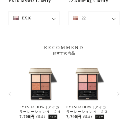
EX16 Mystic Clarity
22 Alluring Clarity
EX16
22
RECOMMEND
おすすめ商品
 | ファン
EYESHADOW | アイカ
EYESHADOW | アイカ
EYESH
パクト
ラーレーションＮ ２４
ラーレーションＮ ２３
ラーレ
7,700円
7,700円
7,700
(税込)
(税込)