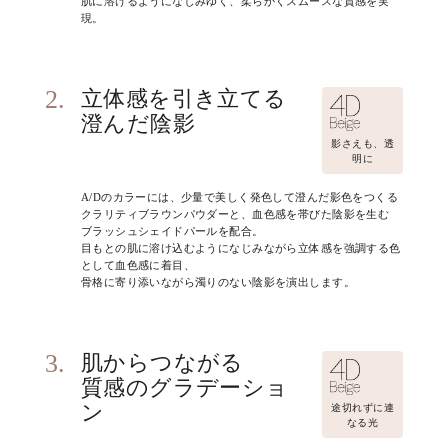
肌に溶けるようになじみゆく、柔らかくスムースな質感を実
現。
2.
立体感を引き立てる
澄んだ陰影
影さえも、透
明に
A/Dのカラーには、少量で美しく発色して澄んだ影色をつくる
クラリティブラウンパウダーと、血色感を帯びた陰影を生む
ブラッシュシェイドパールを配合。
目もとの肌に溶け込むようになじみながら立体感を強調する色
として血色感に着目、
骨格に寄り添いながら濁りのない陰影を演出します。
3.
肌からつながる
質感のグラデーショ
ン
途切れずに連
なる光