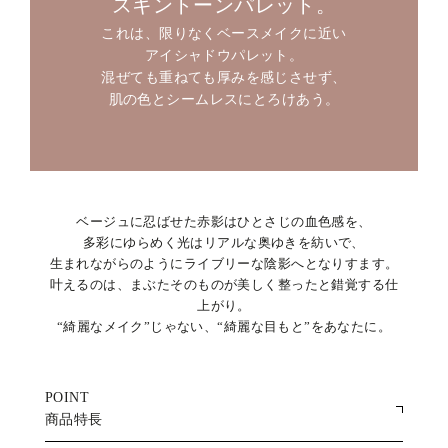
スキントーンパレット。
これは、限りなくベースメイクに近い
アイシャドウパレット。
混ぜても重ねても厚みを感じさせず、
肌の色とシームレスにとろけあう。
ベージュに忍ばせた赤影はひとさじの血色感を、
多彩にゆらめく光はリアルな奥ゆきを紡いで、
生まれながらのようにライブリーな陰影へとなりすます。
叶えるのは、まぶたそのものが美しく整ったと錯覚する仕
上がり。
“綺麗なメイク”じゃない、“綺麗な目もと”をあなたに。
POINT
商品特長