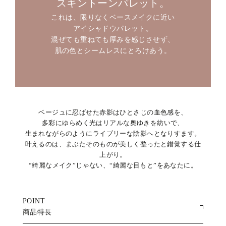
スキントーンパレット。
これは、限りなくベースメイクに近い
アイシャドウパレット。
混ぜても重ねても厚みを感じさせず、
肌の色とシームレスにとろけあう。
ベージュに忍ばせた赤影はひとさじの血色感を、
多彩にゆらめく光はリアルな奥ゆきを紡いで、
生まれながらのようにライブリーな陰影へとなりすます。
叶えるのは、まぶたそのものが美しく整ったと錯覚する仕
上がり。
“綺麗なメイク”じゃない、“綺麗な目もと”をあなたに。
POINT
商品特長