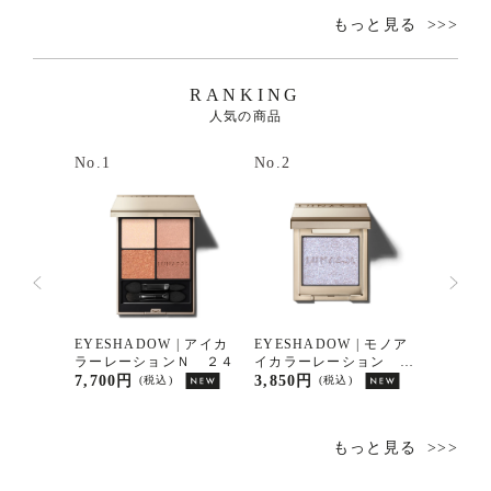
もっと見る
RANKING
人気の商品
No.1
No.2
No.3
| モノア
EYESHADOW | アイカ
EYESHADOW | モノア
EYESH
ョン ０
ラーレーションＮ ２４
イカラーレーション Ｅ
ラーレ
Ｘ１８
7,700円
3,850円
7,700
(税込)
(税込)
もっと見る