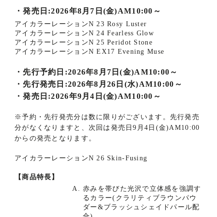
商
・
発売日:2026年8月7日(金)AM10:00～
アイカラーレーションN 23 Rosy Luster
品
アイカラーレーションN 24 Fearless Glow
アイカラーレーションN 25 Peridot Stone
詳
アイカラーレーションN EX17 Evening Muse
細
商
・
先行予約日:2026年8月7日(金)AM10:00～
品
・
先行発売日:2026年8月26日(水)AM10:00～
解
・
発売日:2026年9月4日(金)AM10:00～
説
※
予約・先行発売分は数に限りがございます。先行発売
分がなくなりますと、次回は発売日9月4日(金)AM10:00
からの発売となります。
アイカラーレーションN 26 Skin-Fusing
【商品特長】
赤みを帯びた光沢で立体感を強調す
るカラー(クラリティブラウンパウ
ダー&ブラッシュシェイドパール配
合)