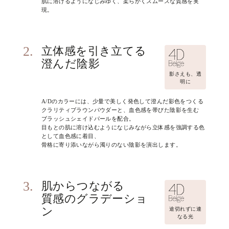
肌に溶けるようになじみゆく、柔らかくスムースな質感を実
現。
2.
立体感を引き立てる
澄んだ陰影
影さえも、透
明に
A/Dのカラーには、少量で美しく発色して澄んだ影色をつくる
クラリティブラウンパウダーと、血色感を帯びた陰影を生む
ブラッシュシェイドパールを配合。
目もとの肌に溶け込むようになじみながら立体感を強調する色
として血色感に着目、
骨格に寄り添いながら濁りのない陰影を演出します。
3.
肌からつながる
質感のグラデーショ
ン
途切れずに連
なる光