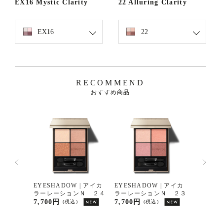
EX16 Mystic Clarity
22 Alluring Clarity
EX16
22
RECOMMEND
おすすめ商品
| モノア
EYESHADOW | アイカ
EYESHADOW | アイカ
EYELI
ョン Ｅ
ラーレーションＮ ２４
ラーレーションＮ ２３
グシェ
ー ０
7,700円
7,700円
3,960
(税込)
(税込)