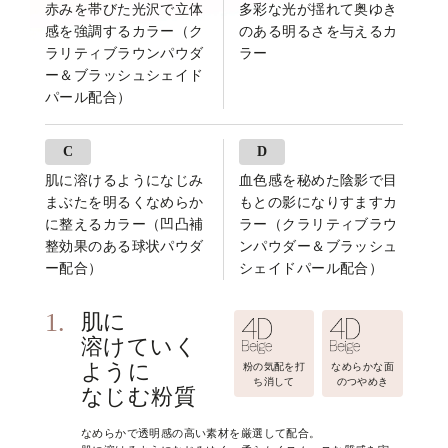
赤みを帯びた光沢で立体
多彩な光が揺れて奥ゆき
感を強調するカラー（ク
のある明るさを与えるカ
ラリティブラウンパウダ
ラー
ー＆ブラッシュシェイド
パール配合）
C
D
肌に溶けるようになじみ
血色感を秘めた陰影で目
まぶたを明るくなめらか
もとの影になりすますカ
に整えるカラー（凹凸補
ラー（クラリティブラウ
整効果のある球状パウダ
ンパウダー＆ブラッシュ
ー配合）
シェイドパール配合）
1.
肌に
溶けていく
ように
粉の気配を打
なめらかな面
ち消して
のつやめき
なじむ粉質
なめらかで透明感の高い素材を厳選して配合。